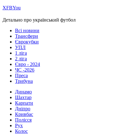
Х
FB
You
Детально про український футбол
Всі новини
Трансфери
Єврокубки
УПЛ
1 ліга
2 ліга
Євро - 2024
ЧС -2026
Преса
Трибуна
Динамо
Шахтар
Карпати
Дніпро
Кривбас
Полісся
Рух
Колос