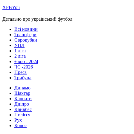
Х
FB
You
Детально про український футбол
Всі новини
Трансфери
Єврокубки
УПЛ
1 ліга
2 ліга
Євро - 2024
ЧС -2026
Преса
Трибуна
Динамо
Шахтар
Карпати
Дніпро
Кривбас
Полісся
Рух
Колос