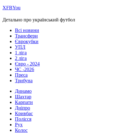
Х
FB
You
Детально про український футбол
Всі новини
Трансфери
Єврокубки
УПЛ
1 ліга
2 ліга
Євро - 2024
ЧС -2026
Преса
Трибуна
Динамо
Шахтар
Карпати
Дніпро
Кривбас
Полісся
Рух
Колос