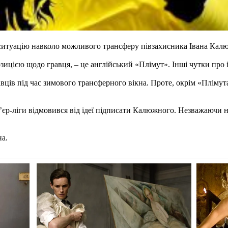
 ситуацію навколо можливого трансферу півзахисника Івана Кал
зицією щодо гравця, – це англійський «Плімут». Інші чутки про і
ців під час зимового трансферного вікна. Проте, окрім «Плімут
м’єр-ліги відмовився від ідеї підписати Калюжного. Незважаючи 
на.