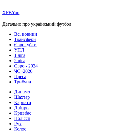
Х
FB
You
Детально про український футбол
Всі новини
Трансфери
Єврокубки
УПЛ
1 ліга
2 ліга
Євро - 2024
ЧС -2026
Преса
Трибуна
Динамо
Шахтар
Карпати
Дніпро
Кривбас
Полісся
Рух
Колос