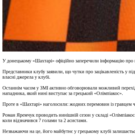
У донецькому «Шахтарі» офіційно заперечили інформацію про 
Представники клубу заявили, що чутки про зацікавленість у пі
власні джерела у клубі.
Останнім часом у ЗМІ активно обговорювали можливий перехід 
нападника, який нині виступає за грецький «Олімпіакос».
Проте в «Шахтарі» наголосили: жодних перемовин із гравцем чи
Роман Яремчук проводить нинішній сезон у складі «Олімпіакоса»,
коли відзначився 7 голами та 2 асистами.
Незважаючи на це, його майбутнє у грецькому клубі залишаєтьс