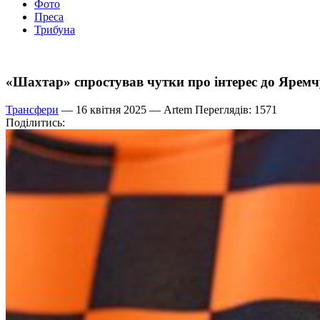
Фото
Преса
Трибуна
«Шахтар» спростував чутки про інтерес до Ярем
Трансфери
— 16 квітня 2025 —
Artem
Переглядів: 1571
Поділитись: