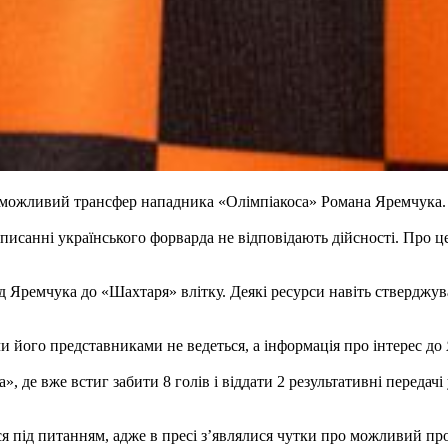
можливий трансфер нападника «Олімпіакоса» Романа Яремчука. 
дписанні українського форварда не відповідають дійсності. Про 
Яремчука до «Шахтаря» влітку. Деякі ресурси навіть стверджува
 його представниками не ведеться, а інформація про інтерес до
 де вже встиг забити 8 голів і віддати 2 результативні передачі
я під питанням, адже в пресі з’являлися чутки про можливий про