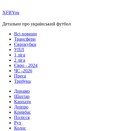
Х
FB
You
Детально про український футбол
Всі новини
Трансфери
Єврокубки
УПЛ
1 ліга
2 ліга
Євро - 2024
ЧС -2026
Преса
Трибуна
Динамо
Шахтар
Карпати
Дніпро
Кривбас
Полісся
Рух
Колос