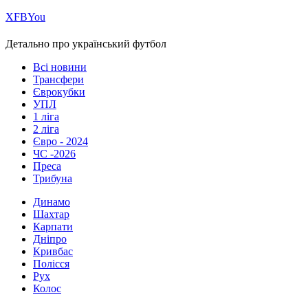
Х
FB
You
Детально про український футбол
Всі новини
Трансфери
Єврокубки
УПЛ
1 ліга
2 ліга
Євро - 2024
ЧС -2026
Преса
Трибуна
Динамо
Шахтар
Карпати
Дніпро
Кривбас
Полісся
Рух
Колос