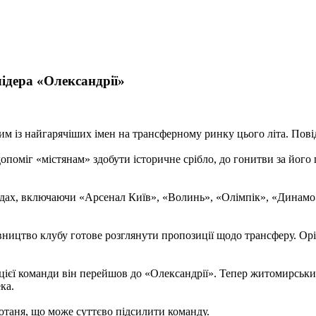
лідера «Олександрії»
 із найгарячіших імен на трансферному ринку цього літа. Пові
допоміг «містянам» здобути історичне срібло, до гонитви за його
дах, включаючи «Арсенал Київ», «Волинь», «Олімпік», «Динамо» 
івництво клубу готове розглянути пропозиції щодо трансферу. Орі
 цієї команди він перейшов до «Олександрії». Тепер житомирськ
ка.
отаня, що може суттєво підсилити команду.