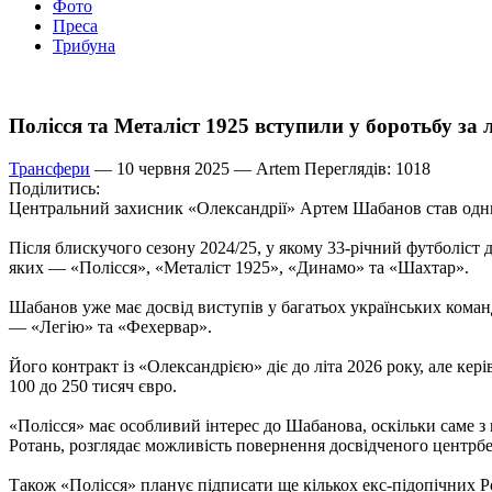
Фото
Преса
Трибуна
Полісся та Металіст 1925 вступили у боротьбу за 
Трансфери
— 10 червня 2025 —
Artem
Переглядів: 1018
Поділитись:
Центральний захисник «Олександрії» Артем Шабанов став одним
Після блискучого сезону 2024/25, у якому 33-річний футболіст 
яких — «Полісся», «Металіст 1925», «Динамо» та «Шахтар».
Шабанов уже має досвід виступів у багатьох українських коман
— «Легію» та «Фехервар».
Його контракт із «Олександрією» діє до літа 2026 року, але кер
100 до 250 тисяч євро.
«Полісся» має особливий інтерес до Шабанова, оскільки саме з
Ротань, розглядає можливість повернення досвідченого центрбе
Також «Полісся» планує підписати ще кількох екс-підопічних Р