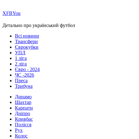
Х
FB
You
Детально про український футбол
Всі новини
Трансфери
Єврокубки
УПЛ
1 ліга
2 ліга
Євро - 2024
ЧС -2026
Преса
Трибуна
Динамо
Шахтар
Карпати
Дніпро
Кривбас
Полісся
Рух
Колос