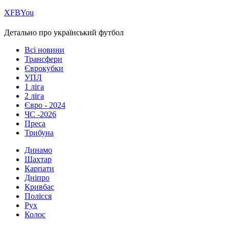
Х
FB
You
Детально про український футбол
Всі новини
Трансфери
Єврокубки
УПЛ
1 ліга
2 ліга
Євро - 2024
ЧС -2026
Преса
Трибуна
Динамо
Шахтар
Карпати
Дніпро
Кривбас
Полісся
Рух
Колос