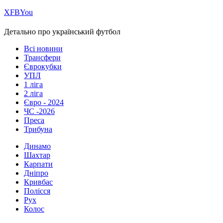
Х
FB
You
Детально про український футбол
Всі новини
Трансфери
Єврокубки
УПЛ
1 ліга
2 ліга
Євро - 2024
ЧС -2026
Преса
Трибуна
Динамо
Шахтар
Карпати
Дніпро
Кривбас
Полісся
Рух
Колос