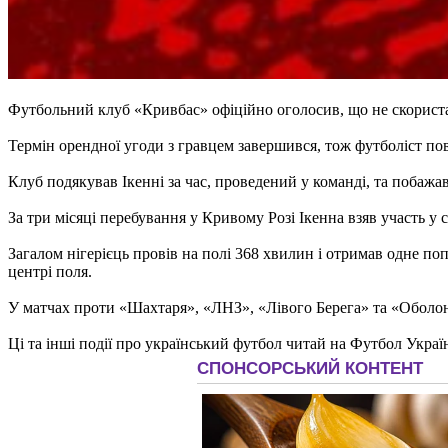
Футбольний клуб «Кривбас» офіційно оголосив, що не скориста
Термін орендної угоди з гравцем завершився, тож футболіст по
Клуб подякував Ікенні за час, проведений у команді, та побажав
За три місяці перебування у Кривому Розі Ікенна взяв участь у 
Загалом нігерієць провів на полі 368 хвилин і отримав одне п
центрі поля.
У матчах проти «Шахтаря», «ЛНЗ», «Лівого Берега» та «Оболоні»
Ці та інші події про український футбол читай на Футбол Украї