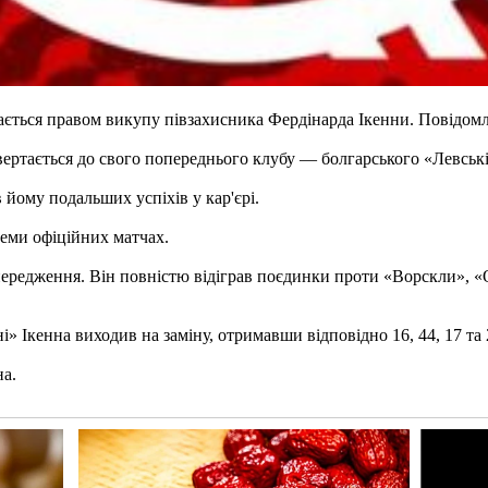
ється правом викупу півзахисника Фердінарда Ікенни. Повідомл
вертається до свого попереднього клубу — болгарського «Левські
 йому подальших успіхів у кар'єрі.
семи офіційних матчах.
опередження. Він повністю відіграв поєдинки проти «Ворскли», «
 Ікенна виходив на заміну, отримавши відповідно 16, 44, 17 та 
на.