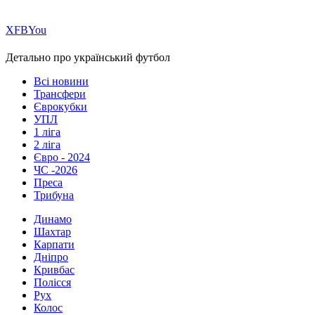
Х
FB
You
Детально про український футбол
Всі новини
Трансфери
Єврокубки
УПЛ
1 ліга
2 ліга
Євро - 2024
ЧС -2026
Преса
Трибуна
Динамо
Шахтар
Карпати
Дніпро
Кривбас
Полісся
Рух
Колос