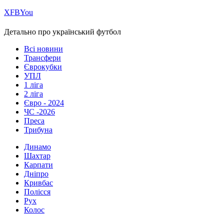
Х
FB
You
Детально про український футбол
Всі новини
Трансфери
Єврокубки
УПЛ
1 ліга
2 ліга
Євро - 2024
ЧС -2026
Преса
Трибуна
Динамо
Шахтар
Карпати
Дніпро
Кривбас
Полісся
Рух
Колос