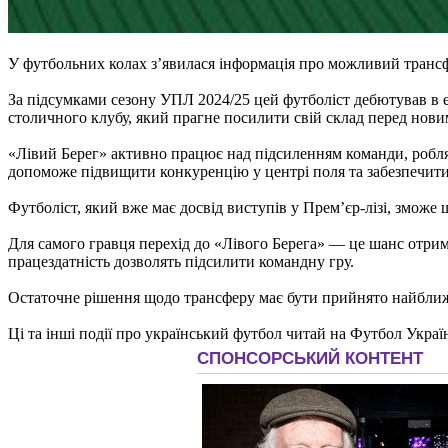
У футбольних колах з’явилася інформація про можливий трансф
За підсумками сезону УПЛ 2024/25 цей футболіст дебютував в е
столичного клубу, який прагне посилити свій склад перед нови
«Лівий Берег» активно працює над підсиленням команди, робля
допоможе підвищити конкуренцію у центрі поля та забезпечити
Футболіст, який вже має досвід виступів у Прем’єр-лізі, змож
Для самого гравця перехід до «Лівого Берега» — це шанс отримат
працездатність дозволять підсилити командну гру.
Остаточне рішення щодо трансферу має бути прийнято найближч
Ці та інші події про український футбол читай на Футбол Украї