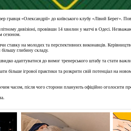
ер гравця «Олександрії» до київського клубу «Лівий Берег». Пов
літному дивізіоні, провівши 14 хвилин у матчі в Одесі. Незваж
м сезоном.
чи ставку на молодих та перспективних виконавців. Керівництв
 більшу глибину складу.
е швидко адаптуватися до вимог тренерського штабу та стати важ
и більше ігрової практики та розкрити свій потенціал на новому 
им часом, після чого сторони планують офіційно оголосити про
на.