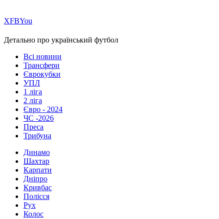
Х
FB
You
Детально про український футбол
Всі новини
Трансфери
Єврокубки
УПЛ
1 ліга
2 ліга
Євро - 2024
ЧС -2026
Преса
Трибуна
Динамо
Шахтар
Карпати
Дніпро
Кривбас
Полісся
Рух
Колос