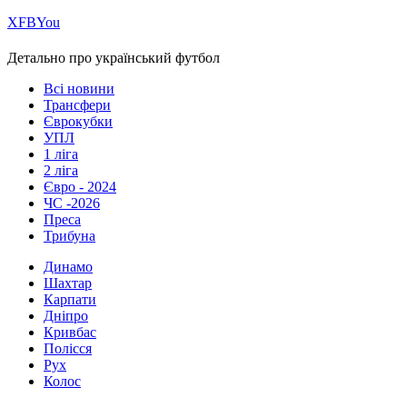
Х
FB
You
Детально про український футбол
Всі новини
Трансфери
Єврокубки
УПЛ
1 ліга
2 ліга
Євро - 2024
ЧС -2026
Преса
Трибуна
Динамо
Шахтар
Карпати
Дніпро
Кривбас
Полісся
Рух
Колос