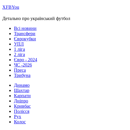
Х
FB
You
Детально про український футбол
Всі новини
Трансфери
Єврокубки
УПЛ
1 ліга
2 ліга
Євро - 2024
ЧС -2026
Преса
Трибуна
Динамо
Шахтар
Карпати
Дніпро
Кривбас
Полісся
Рух
Колос