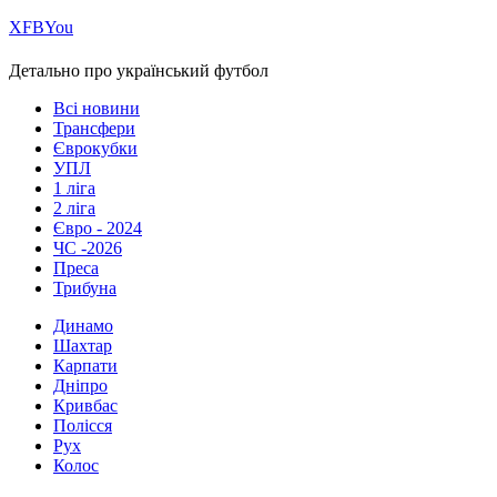
Х
FB
You
Детально про український футбол
Всі новини
Трансфери
Єврокубки
УПЛ
1 ліга
2 ліга
Євро - 2024
ЧС -2026
Преса
Трибуна
Динамо
Шахтар
Карпати
Дніпро
Кривбас
Полісся
Рух
Колос