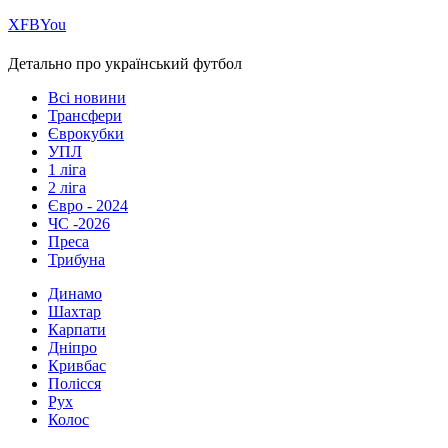
Х
FB
You
Детально про український футбол
Всі новини
Трансфери
Єврокубки
УПЛ
1 ліга
2 ліга
Євро - 2024
ЧС -2026
Преса
Трибуна
Динамо
Шахтар
Карпати
Дніпро
Кривбас
Полісся
Рух
Колос