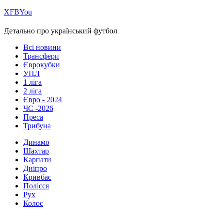
Х
FB
You
Детально про український футбол
Всі новини
Трансфери
Єврокубки
УПЛ
1 ліга
2 ліга
Євро - 2024
ЧС -2026
Преса
Трибуна
Динамо
Шахтар
Карпати
Дніпро
Кривбас
Полісся
Рух
Колос