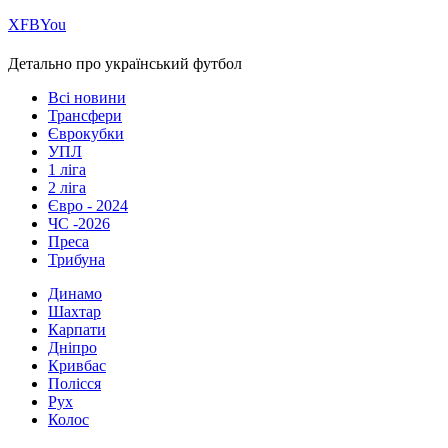
Х
FB
You
Детально про український футбол
Всі новини
Трансфери
Єврокубки
УПЛ
1 ліга
2 ліга
Євро - 2024
ЧС -2026
Преса
Трибуна
Динамо
Шахтар
Карпати
Дніпро
Кривбас
Полісся
Рух
Колос