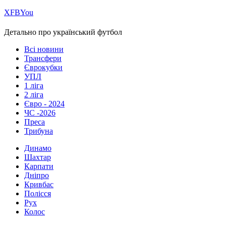
Х
FB
You
Детально про український футбол
Всі новини
Трансфери
Єврокубки
УПЛ
1 ліга
2 ліга
Євро - 2024
ЧС -2026
Преса
Трибуна
Динамо
Шахтар
Карпати
Дніпро
Кривбас
Полісся
Рух
Колос