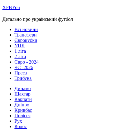
Х
FB
You
Детально про український футбол
Всі новини
Трансфери
Єврокубки
УПЛ
1 ліга
2 ліга
Євро - 2024
ЧС -2026
Преса
Трибуна
Динамо
Шахтар
Карпати
Дніпро
Кривбас
Полісся
Рух
Колос