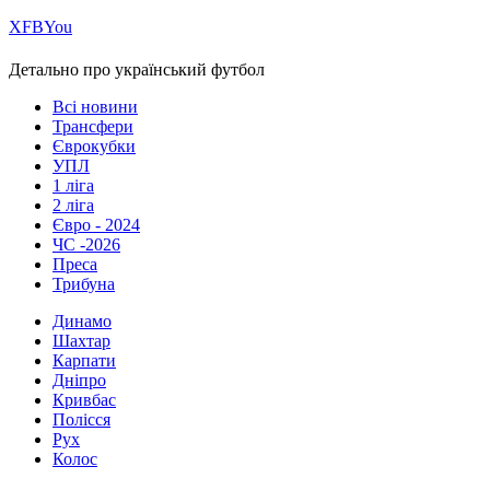
Х
FB
You
Детально про український футбол
Всі новини
Трансфери
Єврокубки
УПЛ
1 ліга
2 ліга
Євро - 2024
ЧС -2026
Преса
Трибуна
Динамо
Шахтар
Карпати
Дніпро
Кривбас
Полісся
Рух
Колос