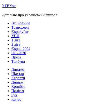
Х
FB
You
Детально про український футбол
Всі новини
Трансфери
Єврокубки
УПЛ
1 ліга
2 ліга
Євро - 2024
ЧС -2026
Преса
Трибуна
Динамо
Шахтар
Карпати
Дніпро
Кривбас
Полісся
Рух
Колос