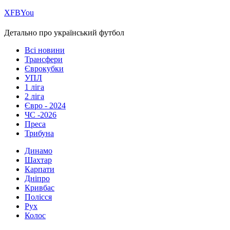
Х
FB
You
Детально про український футбол
Всі новини
Трансфери
Єврокубки
УПЛ
1 ліга
2 ліга
Євро - 2024
ЧС -2026
Преса
Трибуна
Динамо
Шахтар
Карпати
Дніпро
Кривбас
Полісся
Рух
Колос