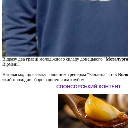
Відразу два гравці молодіжного складу донецького "
Металург
Вірменії.
Нагадаємо, що взимку головним тренером "Бананца" став
Воло
який проходив збори з донецьким клубом