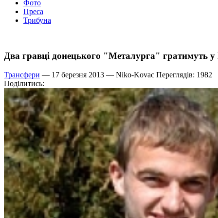
Фото
Преса
Трибуна
Два гравці донецького "Металурга" гратимуть у 
Трансфери
— 17 березня 2013 —
Niko-Kovac
Переглядів: 1982
Поділитись: