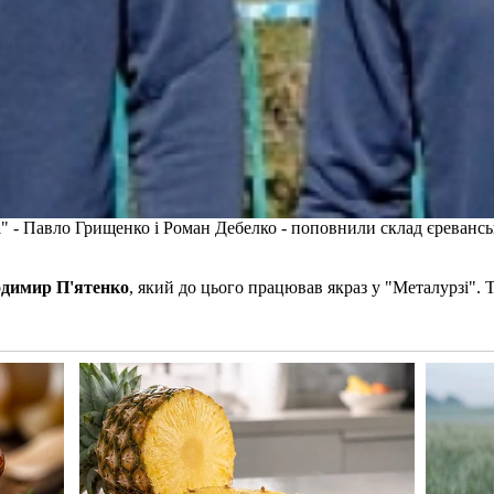
а
" - Павло Грищенко і Роман Дебелко - поповнили склад єревансько
димир П'ятенко
, який до цього працював якраз у "Металурзі".