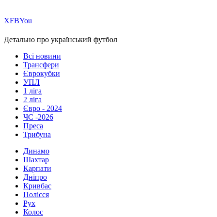
Х
FB
You
Детально про український футбол
Всі новини
Трансфери
Єврокубки
УПЛ
1 ліга
2 ліга
Євро - 2024
ЧС -2026
Преса
Трибуна
Динамо
Шахтар
Карпати
Дніпро
Кривбас
Полісся
Рух
Колос