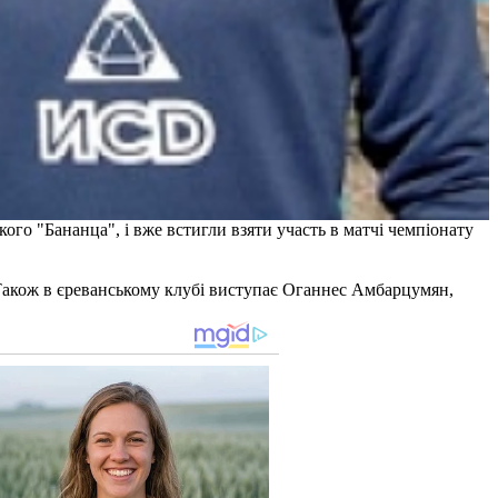
го "​​Бананца", і вже встигли взяти участь в матчі чемпіонату
 Також в єреванському клубі виступає Оганнес Амбарцумян,