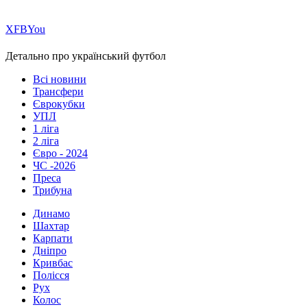
Х
FB
You
Детально про український футбол
Всі новини
Трансфери
Єврокубки
УПЛ
1 ліга
2 ліга
Євро - 2024
ЧС -2026
Преса
Трибуна
Динамо
Шахтар
Карпати
Дніпро
Кривбас
Полісся
Рух
Колос