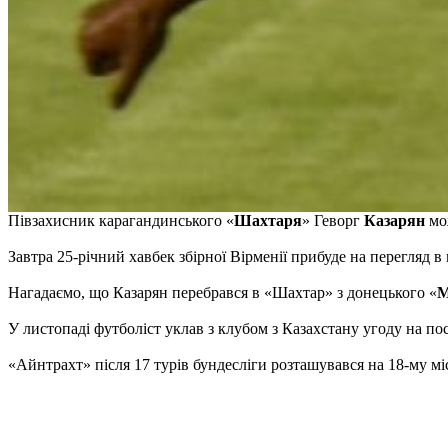
Півзахисник карагандинського «
Шахтаря
» Геворг
Казарян
мо
Завтра 25-річний хавбек збірної Вірменії прибуде на перегляд в
Нагадаємо, що Казарян перебрався в «Шахтар» з донецького «
М
У листопаді футболіст уклав з клубом з Казахстану угоду на пос
«Айнтрахт» після 17 турів бундесліги розташувався на 18-му міс