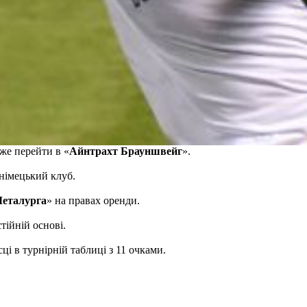
же перейти в «
Айнтрахт Брауншвейг
».
 німецький клуб.
еталурга
» на правах оренди.
тійній основі.
ці в турнірній таблиці з 11 очками.