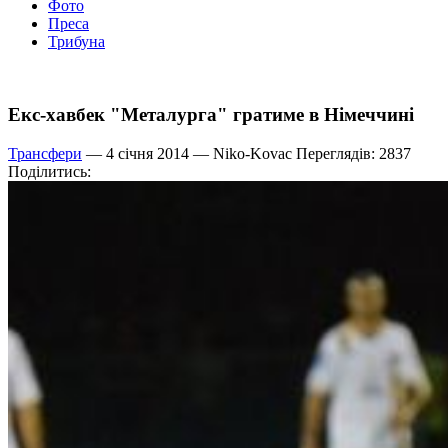
Фото
Преса
Трибуна
Екс-хавбек "Металурга" гратиме в Німеччині
Трансфери
— 4 січня 2014 —
Niko-Kovac
Переглядів: 2837
Поділитись: