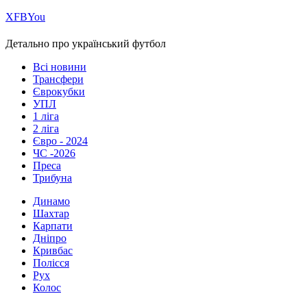
Х
FB
You
Детально про український футбол
Всі новини
Трансфери
Єврокубки
УПЛ
1 ліга
2 ліга
Євро - 2024
ЧС -2026
Преса
Трибуна
Динамо
Шахтар
Карпати
Дніпро
Кривбас
Полісся
Рух
Колос