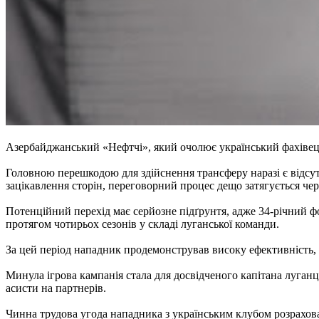
Азербайджанський «Нефтчі», який очолює український фахівец
Головною перешкодою для здійснення трансферу наразі є відсут
зацікавлення сторін, переговорний процес дещо затягується чере
Потенційний перехід має серйозне підґрунтя, адже 34-річний 
протягом чотирьох сезонів у складі луганської команди.
За цей період нападник продемонстрував високу ефективність,
Минула ігрова кампанія стала для досвідченого капітана луганці
асисти на партнерів.
Чинна трудова угода нападника з українським клубом розрахован