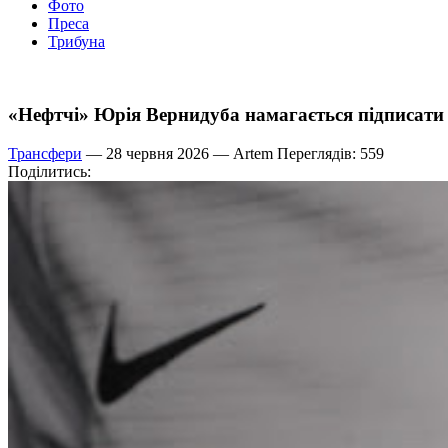
Фото
Преса
Трибуна
«Нефтчі» Юрія Вернидуба намагається підписати
Трансфери
— 28 червня 2026 —
Artem
Переглядів: 559
Поділитись: