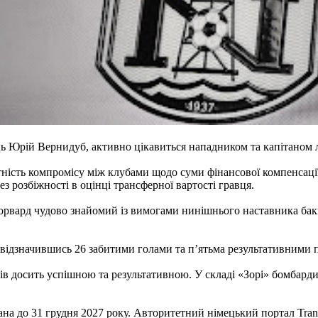
ь Юрій Вернидуб, активно цікавиться нападником та капітаном 
ність компромісу між клубами щодо суми фінансової компенсації
з розбіжності в оцінці трансферної вартості гравця.
форвард чудово знайомий із вимогами нинішнього наставника ба
 відзначившись 26 забитими голами та п’ятьма результативними 
в досить успішною та результативною. У складі «Зорі» бомбардир 
а до 31 грудня 2027 року. Авторитетний німецький портал Transf