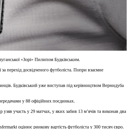
луганської «Зорі» Пилипом Будківським.
 за перехід досвідченого футболіста. Попри взаємне
кинців. Будківський уже виступав під керівництвом Вернидуба
передачами у 88 офіційних поєдинках.
узяв участь у 29 матчах, у яких забив 13 м’ячів та виконав два
ermarkt оцінює ринкову вартість футболіста у 300 тисяч євро.