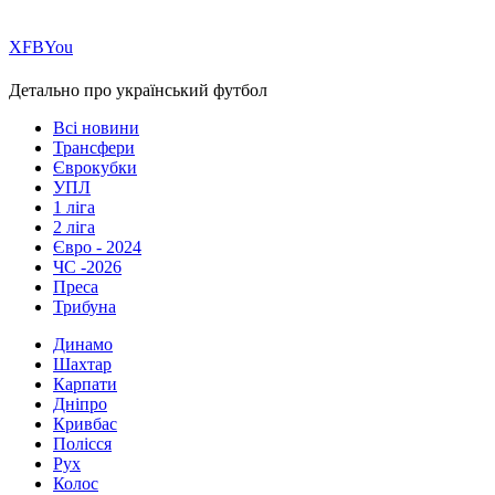
Х
FB
You
Детально про український футбол
Всі новини
Трансфери
Єврокубки
УПЛ
1 ліга
2 ліга
Євро - 2024
ЧС -2026
Преса
Трибуна
Динамо
Шахтар
Карпати
Дніпро
Кривбас
Полісся
Рух
Колос