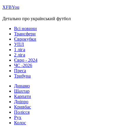
Х
FB
You
Детально про український футбол
Всі новини
Трансфери
Єврокубки
УПЛ
1 ліга
2 ліга
Євро - 2024
ЧС -2026
Преса
Трибуна
Динамо
Шахтар
Карпати
Дніпро
Кривбас
Полісся
Рух
Колос