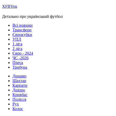
Х
FB
You
Детально про український футбол
Всі новини
Трансфери
Єврокубки
УПЛ
1 ліга
2 ліга
Євро - 2024
ЧС -2026
Преса
Трибуна
Динамо
Шахтар
Карпати
Дніпро
Кривбас
Полісся
Рух
Колос