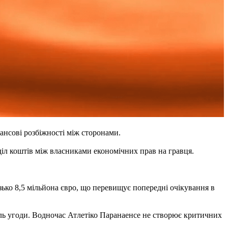
нсові розбіжності між сторонами.
іл коштів між власниками економічних прав на гравця.
ько 8,5 мільйона євро, що перевищує попередні очікування в
ель угоди. Водночас Атлетіко Паранаенсе не створює критичних