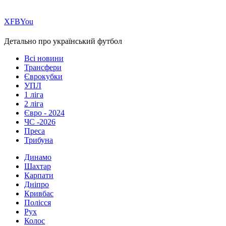
Х
FB
You
Детально про український футбол
Всі новини
Трансфери
Єврокубки
УПЛ
1 ліга
2 ліга
Євро - 2024
ЧС -2026
Преса
Трибуна
Динамо
Шахтар
Карпати
Дніпро
Кривбас
Полісся
Рух
Колос