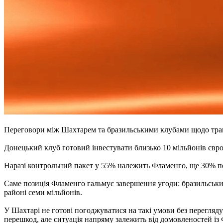
Переговори між Шахтарем та бразильськими клубами щодо тран
Донецький клуб готовий інвестувати близько 10 мільйонів євр
Наразі контрольний пакет у 55% належить Фламенго, ще 30% п
Саме позиція Фламенго гальмує завершення угоди: бразильський
районі семи мільйонів.
У Шахтарі не готові погоджуватися на такі умови без перегляд
перешкод, але ситуація напряму залежить від домовленостей із