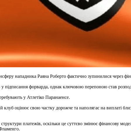
сферу нападника Раяна Роберто фактично зупинилися через фіна
о у підписання форварда, однак ключовою перепоною став розпод
еребувають у Атлетіко Паранаенсе.
 клуб оцінює свою частку дорожче та наполягає на виплаті близ
у структури платежів, оскільки це суттєво змінює фінансову мод
 Фламенго.