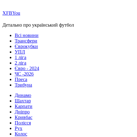
Х
FB
You
Детально про український футбол
Всі новини
Трансфери
Єврокубки
УПЛ
1 ліга
2 ліга
Євро - 2024
ЧС -2026
Преса
Трибуна
Динамо
Шахтар
Карпати
Дніпро
Кривбас
Полісся
Рух
Колос