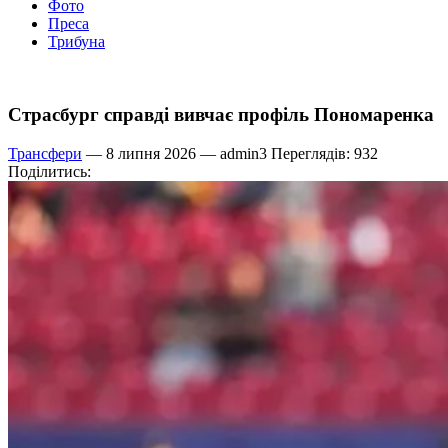
Фото
Преса
Трибуна
Страсбург справді вивчає профіль Пономаренка
Трансфери
— 8 липня 2026 —
admin3
Переглядів: 932
Поділитись: