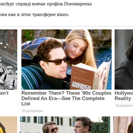
трасбург справді вивчає профіль Пономаренка
ни вже в літнє трансферне вікно.