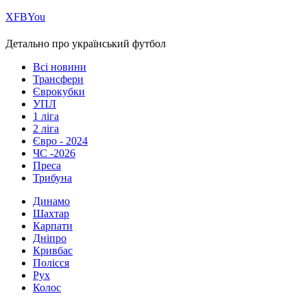
Х
FB
You
Детально про український футбол
Всі новини
Трансфери
Єврокубки
УПЛ
1 ліга
2 ліга
Євро - 2024
ЧС -2026
Преса
Трибуна
Динамо
Шахтар
Карпати
Дніпро
Кривбас
Полісся
Рух
Колос