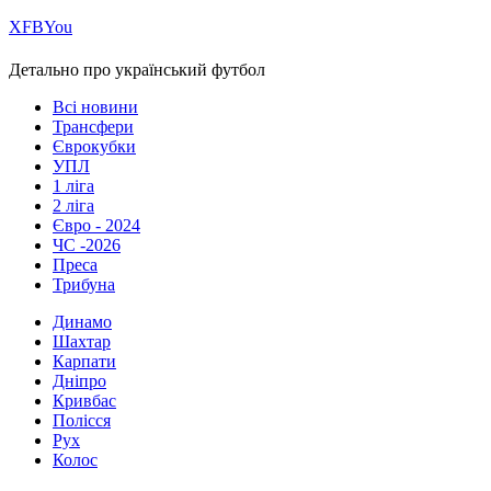
Х
FB
You
Детально про український футбол
Всі новини
Трансфери
Єврокубки
УПЛ
1 ліга
2 ліга
Євро - 2024
ЧС -2026
Преса
Трибуна
Динамо
Шахтар
Карпати
Дніпро
Кривбас
Полісся
Рух
Колос