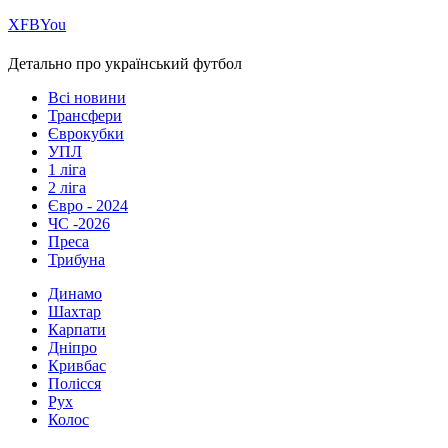
Х
FB
You
Детально про український футбол
Всі новини
Трансфери
Єврокубки
УПЛ
1 ліга
2 ліга
Євро - 2024
ЧС -2026
Преса
Трибуна
Динамо
Шахтар
Карпати
Дніпро
Кривбас
Полісся
Рух
Колос