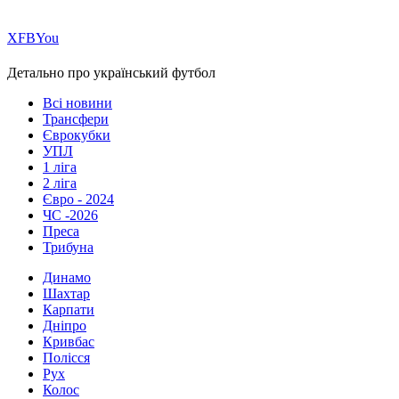
Х
FB
You
Детально про український футбол
Всі новини
Трансфери
Єврокубки
УПЛ
1 ліга
2 ліга
Євро - 2024
ЧС -2026
Преса
Трибуна
Динамо
Шахтар
Карпати
Дніпро
Кривбас
Полісся
Рух
Колос