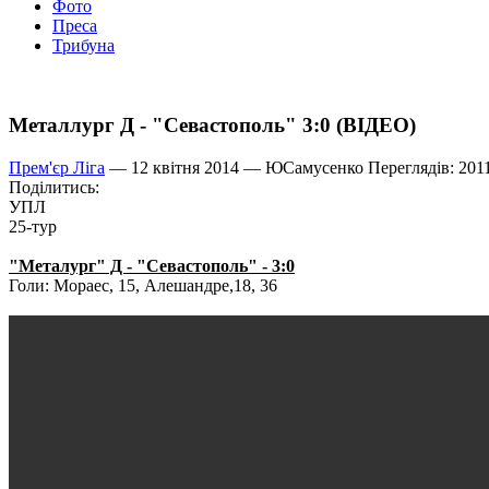
Фото
Преса
Трибуна
Металлург Д - "Севастополь" 3:0 (ВІДЕО)
Прем'єр Ліга
— 12 квітня 2014 —
ЮСамусенко
Переглядів: 201
Поділитись:
УПЛ
25-тур
"Металург" Д - "Севастополь" - 3:0
Голи: Мораес, 15, Алешандре,18, 36