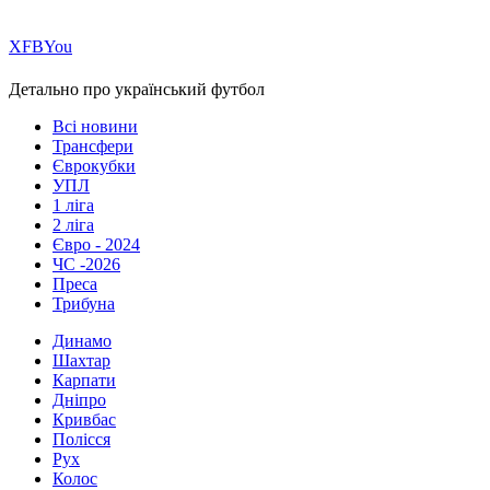
Х
FB
You
Детально про український футбол
Всі новини
Трансфери
Єврокубки
УПЛ
1 ліга
2 ліга
Євро - 2024
ЧС -2026
Преса
Трибуна
Динамо
Шахтар
Карпати
Дніпро
Кривбас
Полісся
Рух
Колос