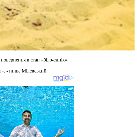
повернення в стан «біло-синіх».
и», - пише Мілевський.