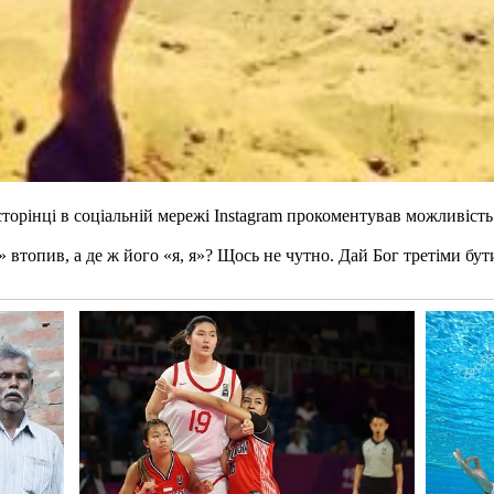
орінці в соціальній мережі Іnstagram прокоментував можливість 
втопив, а де ж його «я, я»? Щось не чутно. Дай Бог третіми бут