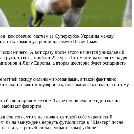
я он, как обычно, матчем за Суперкубок Украины между
ы этих команд устроили на самую Пасху 1 мая.
чески ничего. А вот сразу после этого начнется уникальный
круга, то есть, пройдет 22 тура. Потом они разделятся на две
емпионов и Лигу Европы, а вторая шестерка будет оспаривать
ьше матчей между сильными командами, а такой факт явно
ительно теряют популярность, посещаемость падает, а потому
это было в пролом сезоне. Такое нововведение однозначно
а выбивает фаворита.
шансов того, что у нас появится такой себе украинский
ря" была вынуждена вернуть футболистов в "Шахтер" после
и на статус третьей силы в украинском футболе.