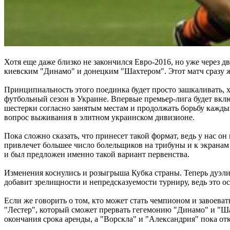
Хотя еще даже близко не закончился Евро-2016, но уже через 
киевским "Динaмо" и донецким "Шахтером". Этот матч сразу ж
Принципиальность этого поединка будет просто зашкаливать, хо
футбольный сезон в Украине. Впервые премьер-лига будет включа
шестерки согласно занятым местам и продолжать борьбу каждый
вопрос выживания в элитном украинском дивизионе.
Пока сложно сказать, что принесет такой формат, ведь у нас о
привлечет большее число болельщиков на трибуны и к экранам
и был предложен именно такой вариант первенства.
Изменения коснулись и розыгрыша Кубка страны. Теперь дуэли в
добавит зрелищности и непредсказуемости турниру, ведь это ос
Если же говорить о том, кто может стать чемпионом и завоевать
"Лестер", который сможет прервать гегемонию "Динaмо" и "Ша
окончания срока аренды, а "Ворскла" и "Александрия" пока отк