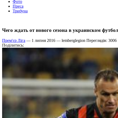
Фото
Преса
Трибуна
Чего ждать от нового сезона в украинском футбо
Прем'єр Ліга
— 1 липня 2016 —
lemberglegion
Переглядів: 3006
Поділитись: