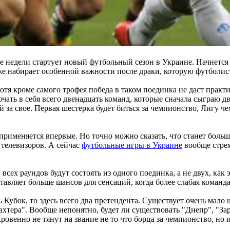
две недели стартует новый футбольный сезон в Украине. Начнетс
е набирает особенной важности после драки, которую футболист
тя кроме самого трофея победа в таком поединка не даст практи
ть в себя всего двенадцать команд, которые сначала сыграю два 
 за свое. Первая шестерка будет биться за чемпионство, Лигу ч
н применяется впервые. Но точно можно сказать, что станет бол
 телевизоров. А сейчас
футбольные игры в Украине
вообще стрем
сех раундов будут состоять из одного поединка, а не двух, как 
тавляет больше шансов для сенсаций, когда более слабая команд
 Кубок, то здесь всего два претендента. Существует очень мало 
хтера". Вообще непонятно, будет ли существовать "Днепр", "За
ровенно не тянут на звание не то что борца за чемпионство, но 