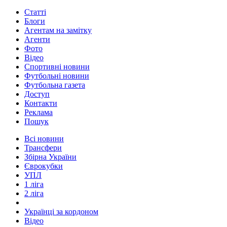
Статті
Блоги
Агентам на замітку
Агенти
Фото
Відео
Спортивні новини
Футбольні новини
Футбольна газета
Доступ
Контакти
Реклама
Пошук
Всі новини
Трансфери
Збірна України
Єврокубки
УПЛ
1 ліга
2 ліга
Українці за кордоном
Відео