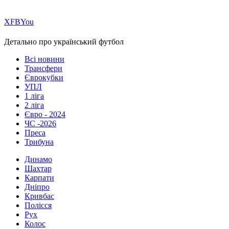
Х
FB
You
Детально про український футбол
Всі новини
Трансфери
Єврокубки
УПЛ
1 ліга
2 ліга
Євро - 2024
ЧС -2026
Преса
Трибуна
Динамо
Шахтар
Карпати
Дніпро
Кривбас
Полісся
Рух
Колос