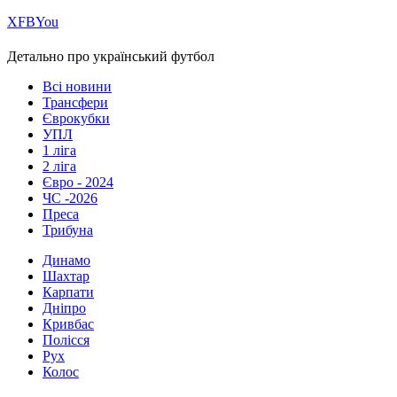
Х
FB
You
Детально про український футбол
Всі новини
Трансфери
Єврокубки
УПЛ
1 ліга
2 ліга
Євро - 2024
ЧС -2026
Преса
Трибуна
Динамо
Шахтар
Карпати
Дніпро
Кривбас
Полісся
Рух
Колос