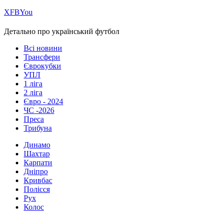
Х
FB
You
Детально про український футбол
Всі новини
Трансфери
Єврокубки
УПЛ
1 ліга
2 ліга
Євро - 2024
ЧС -2026
Преса
Трибуна
Динамо
Шахтар
Карпати
Дніпро
Кривбас
Полісся
Рух
Колос