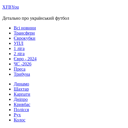
Х
FB
You
Детально про український футбол
Всі новини
Трансфери
Єврокубки
УПЛ
1 ліга
2 ліга
Євро - 2024
ЧС -2026
Преса
Трибуна
Динамо
Шахтар
Карпати
Дніпро
Кривбас
Полісся
Рух
Колос