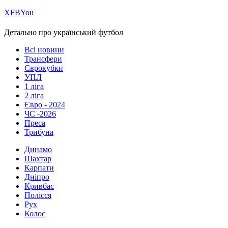
Х
FB
You
Детально про український футбол
Всі новини
Трансфери
Єврокубки
УПЛ
1 ліга
2 ліга
Євро - 2024
ЧС -2026
Преса
Трибуна
Динамо
Шахтар
Карпати
Дніпро
Кривбас
Полісся
Рух
Колос