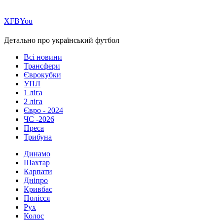
Х
FB
You
Детально про український футбол
Всі новини
Трансфери
Єврокубки
УПЛ
1 ліга
2 ліга
Євро - 2024
ЧС -2026
Преса
Трибуна
Динамо
Шахтар
Карпати
Дніпро
Кривбас
Полісся
Рух
Колос