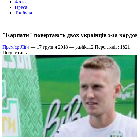
Фото
Преса
Трибуна
"Карпати" повертають двох українців з-за кордо
Прем'єр Ліга
— 17 грудня 2018 —
pashka12
Переглядів: 1821
Поділитись: