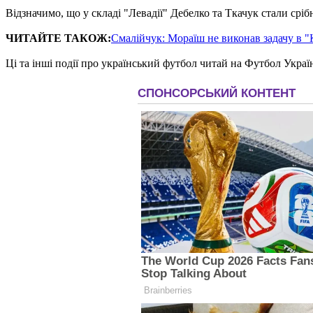
Відзначимо, що у складі "Левадії" Дебелко та Ткачук стали сріб
ЧИТАЙТЕ ТАКОЖ:
Смалійчук: Мораїш не виконав задачу в "
Ці та інші події про український футбол читай на Футбол Украї