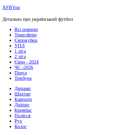
Х
FB
You
Детально про український футбол
Всі новини
Трансфери
Єврокубки
УПЛ
1 ліга
2 ліга
Євро - 2024
ЧС -2026
Преса
Трибуна
Динамо
Шахтар
Карпати
Дніпро
Кривбас
Полісся
Рух
Колос