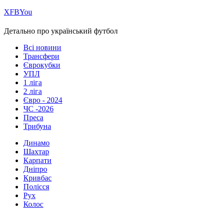
Х
FB
You
Детально про український футбол
Всі новини
Трансфери
Єврокубки
УПЛ
1 ліга
2 ліга
Євро - 2024
ЧС -2026
Преса
Трибуна
Динамо
Шахтар
Карпати
Дніпро
Кривбас
Полісся
Рух
Колос