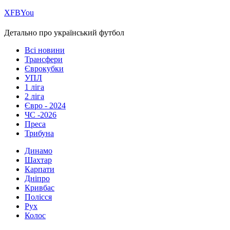
Х
FB
You
Детально про український футбол
Всі новини
Трансфери
Єврокубки
УПЛ
1 ліга
2 ліга
Євро - 2024
ЧС -2026
Преса
Трибуна
Динамо
Шахтар
Карпати
Дніпро
Кривбас
Полісся
Рух
Колос