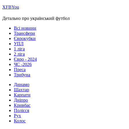
Х
FB
You
Детально про український футбол
Всі новини
Трансфери
Єврокубки
УПЛ
1 ліга
2 ліга
Євро - 2024
ЧС -2026
Преса
Трибуна
Динамо
Шахтар
Карпати
Дніпро
Кривбас
Полісся
Рух
Колос