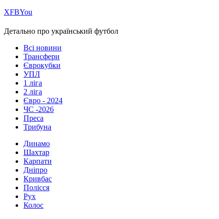
Х
FB
You
Детально про український футбол
Всі новини
Трансфери
Єврокубки
УПЛ
1 ліга
2 ліга
Євро - 2024
ЧС -2026
Преса
Трибуна
Динамо
Шахтар
Карпати
Дніпро
Кривбас
Полісся
Рух
Колос