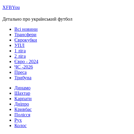
Х
FB
You
Детально про український футбол
Всі новини
Трансфери
Єврокубки
УПЛ
1 ліга
2 ліга
Євро - 2024
ЧС -2026
Преса
Трибуна
Динамо
Шахтар
Карпати
Дніпро
Кривбас
Полісся
Рух
Колос