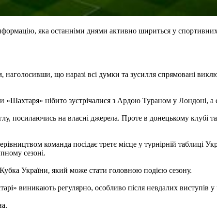
нформацію, яка останніми днями активно шириться у спортивних
, наголосивши, що наразі всі думки та зусилля спрямовані виклю
 «Шахтаря» нібито зустрічалися з Ардою Тураном у Лондоні, а с
, посилаючись на власні джерела. Проте в донецькому клубі та
вництвом команда посідає третє місце у турнірній таблиці Укр
упному сезоні.
Кубка України, який може стати головною подією сезону.
тарі» виникають регулярно, особливо після невдалих виступів у 
на.