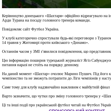
Керівництво донецького «Шахтаря» офіційно відреагувало на і
Арди Турана на посаду головного тренера команди.
Повідомляє сайт Футбол Україна.
У клубі категорично спростували будь-які переговори з Тураном
14 травня у Житомирі проти київського «Динамо».
Останнім часом у ЗМІ з’явилися повідомлення, що представники
Цю інформацію поширив турецький журналіст Ягіз Сабунджуоглу
питання наразі не стоїть на порядку денному.
На даний момент «Шахтар» очолює Марино Пушич. Під його кері
чемпіонство та не зможуть потрапити до Ліги чемпіонів у наст
Саме тому для клубу надзвичайно важливим є майбутній фінал 
Варто зазначити, що чутки про зміну головного тренера у «Шах
Ці та інші події про український футбол читай на Футбол Украї