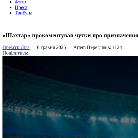
Фото
Преса
Трибуна
«Шахтар» прокоментував чутки про призначення
Прем'єр Ліга
— 6 травня 2025 —
Artem
Переглядів: 1124
Поділитись: