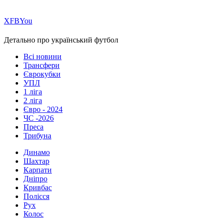
Х
FB
You
Детально про український футбол
Всі новини
Трансфери
Єврокубки
УПЛ
1 ліга
2 ліга
Євро - 2024
ЧС -2026
Преса
Трибуна
Динамо
Шахтар
Карпати
Дніпро
Кривбас
Полісся
Рух
Колос