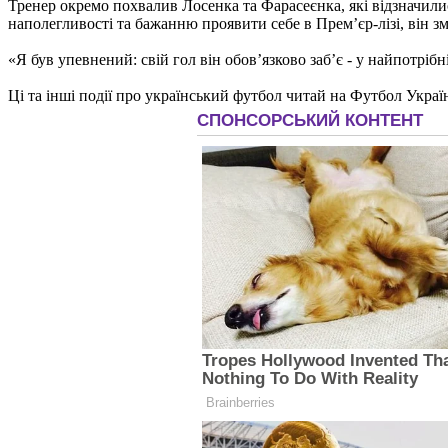
Тренер окремо похвалив Лосенка та Фарасеєнка, які відзначили
наполегливості та бажанню проявити себе в Прем’єр-лізі, він з
«Я був упевнений: свій гол він обов’язково заб’є - у найпотрібн
Ці та інші події про український футбол читай на Футбол Украї