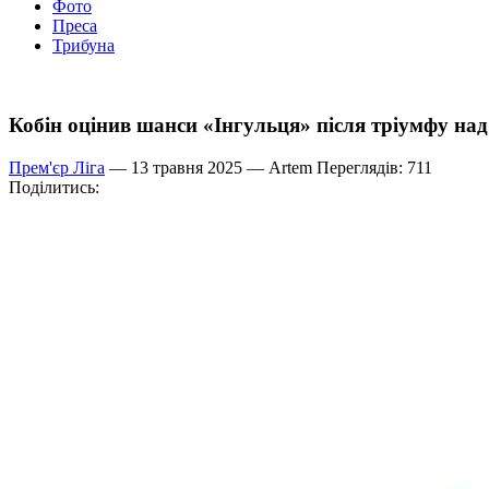
Фото
Преса
Трибуна
Кобін оцінив шанси «Інгульця» після тріумфу на
Прем'єр Ліга
— 13 травня 2025 —
Artem
Переглядів: 711
Поділитись: