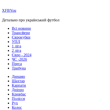
Х
FB
You
Детально про український футбол
Всі новини
Трансфери
Єврокубки
УПЛ
1 ліга
2 ліга
Євро - 2024
ЧС -2026
Преса
Трибуна
Динамо
Шахтар
Карпати
Дніпро
Кривбас
Полісся
Рух
Колос