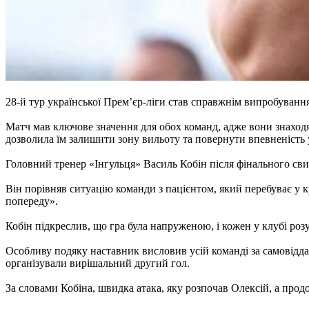
28-й тур української Прем’єр-ліги став справжнім випробуванн
Матч мав ключове значення для обох команд, адже вони знаходят
дозволила їм залишити зону вильоту та повернути впевненість 
Головний тренер «Інгульця» Василь Кобін після фінального св
Він порівняв ситуацію команди з пацієнтом, який перебуває у к
попереду».
Кобін підкреслив, що гра була напруженою, і кожен у клубі розу
Особливу подяку наставник висловив усій команді за самовіддан
організували вирішальний другий гол.
За словами Кобіна, швидка атака, яку розпочав Олексій, а про