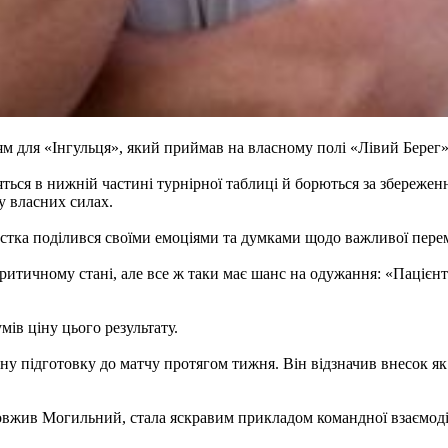
ям для «Інгульця», який приймав на власному полі «Лівий Берег»
ься в нижній частині турнірної таблиці й борються за збереження
у власних силах.
истка поділився своїми емоціями та думками щодо важливої пере
ритичному стані, але все ж таки має шанс на одужання: «Пацієнт 
мів ціну цього результату.
у підготовку до матчу протягом тижня. Він відзначив внесок як о
довжив Могильний, стала яскравим прикладом командної взаємодії