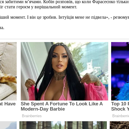
ся забитими м’ячами. Кобін розповів, що коли Фарасеєнко тільки
міг стати героєм у вирішальний момент.
іший момент. І він це зробив. Інтуїція мене не підвела», - резюм
на.